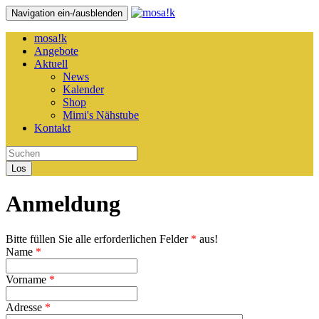
Navigation ein-/ausblenden
mosa!k
Angebote
Aktuell
News
Kalender
Shop
Mimi's Nähstube
Kontakt
Los
Anmeldung
Bitte füllen Sie alle erforderlichen Felder
*
aus!
Name
*
Vorname
*
Adresse
*